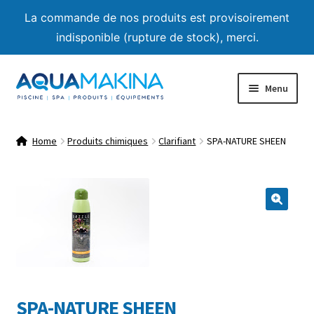
La commande de nos produits est provisoirement
indisponible (rupture de stock), merci.
Skip
Skip
Menu
to
to
navigation
content
Home
Home
Produits chimiques
Clarifiant
SPA-NATURE SHEEN
About us
Shop
🔍
Product List
Expand
Advice
child
menu
SPA-NATURE SHEEN
Contact us