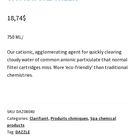
FR
18,74
$
750 ML/
Our cationic, agglomerating agent for quickly clearing
cloudy water of common anionic particulate that normal
filter cartridges miss. More ‘eco-friendly’ than traditional
chemistries.
SKU:
DAZ08040
Categories:
Clarifiant
,
Produits chimiques
,
Spa chemical
products
Tag:
DAZZLE