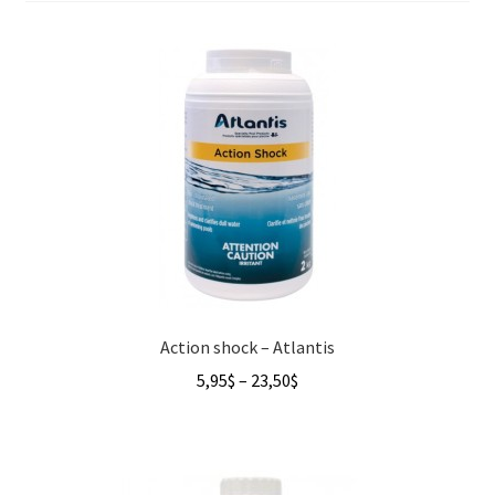
FR
Action shock – Atlantis
Price
5,95
$
–
23,50
$
range:
5,95$
through
23,50$