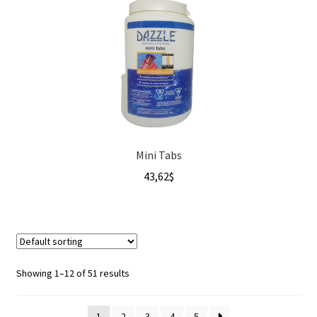
Mini Tabs
43,62
$
Showing 1–12 of 51 results
1
2
3
4
5