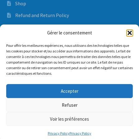
Shop
Refund and Return Policy
Orders and delivery time
Gérer le consentement
Privacy Policy
Pour offrir les meilleures expériences, nous utilisons des technologies telles que
les cookies pour stocker et/ou accéder aux informations des appareils. Le fait de
consentir à ces technologies nous permettra de traiter des données telles que le
comportement de navigation ou les ID uniques sur ce site. Le fait de ne pas
Mon compte
consentir ou de retirer son consentement peut avoir un effet négatif sur certaines
caractéristiques et fonctions.
Cart
Accepter
Orders
Refuser
Voir les préférences
0
Privacy Policy
Privacy Policy
Search
Search