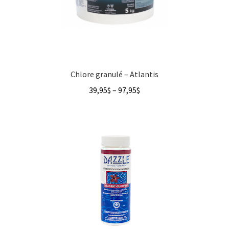
Chlore granulé – Atlantis
Price
39,95
$
–
97,95
$
range:
39,95$
through
97,95$