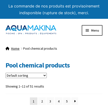
La commande de nos produits est provisoirement
indisponible (rupture de stock), merci.
Skip
Skip
Menu
to
to
navigation
content
Home
Home
Pool chemical products
About us
Pool chemical products
Shop
Product List
Showing 1–12 of 51 results
Expand
Advice
child
1
2
3
4
5
menu
Contact us