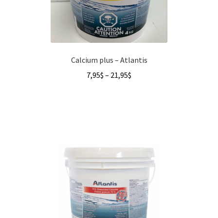
Calcium plus – Atlantis
Price
7,95
$
–
21,95
$
range:
7,95$
through
21,95$