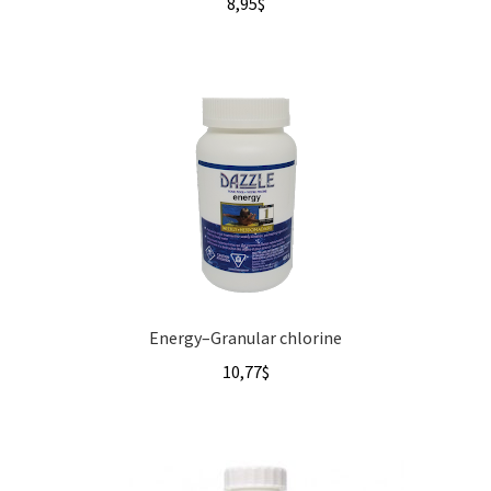
8,95
$
Energy–Granular chlorine
10,77
$